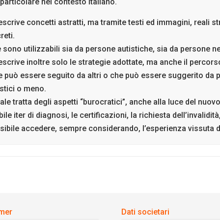
particolare nel contesto italiano.
descrive concetti astratti, ma tramite testi ed immagini, reali
reti.
e sono utilizzabili sia da persone autistiche, sia da persone n
descrive inoltre solo le strategie adottate, ma anche il percor
 può essere seguito da altri o che può essere suggerito da par
istici o meno.
inale tratta degli aspetti “burocratici”, anche alla luce del nuov
bile iter di diagnosi, le certificazioni, la richiesta dell’invalidit
ssibile accedere, sempre considerando, l’esperienza vissuta da
imer
Dati societari