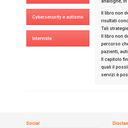
analoghe, in 
Il libro non 
Cybersecurity e autismo
risultati conc
Tali strategi
Il libro non 
Interviste
percorso che
pazienti, aut
Il capitolo f
quali il possi
servizi è po
Social
Discla