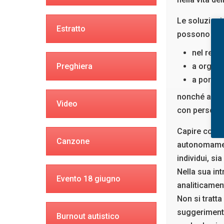
Le soluzioni 
Estratto
possono aver
nel rela
Preghiera
a organi
a porsi e
nonché a quan
Video
con persone 
Capire come r
Canzone
autonomament
individui, si
Nella sua int
Evento 18 giugno
analiticament
Non si tratta
suggerimenti
Burnout autistico