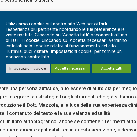
qui descritte possono quindi essere utili per una vasta platea d
e problemi in particolare:
Utilizziamo i cookie sul nostro sito Web per offrirti
l'esperienza più pertinente ricordando le tue preferenze e le
zionarsi con le altre persone
visite ripetute. Cliccando su "Accetta tutti" acconsenti all'uso
di TUTTI i cookie. Cliccando su "Accetta necessari" verranno
zzare il proprio tempo
installati solo i cookie relativi al funzionamento del sito.
d a raggiungere degli obiettivi
Tuttavia, puoi visitare "Impostazioni cookie" per fornire un
consenso controllato.
ti, famigliari, operatori sanitari, educatori e insegnanti, r
autistiche.
Impostazioni cookie
Accetta necessari
Accetta tutti
agiona, quali siano le difficoltà che affronta, quali siano le 
e una persona autistica, può essere di aiuto sia per megli
a per integrare tali strategie fra gli strumenti che già si hanno
roduzione il Dott. Mazzola, alla luce della sua esperienza clini
e il contenuto del testo e la sua valenza ed utilità.
 di un libro autobiografico, anche se contiene riferimenti auto
 concretamente applicabili, ed in questa accezione, è decis