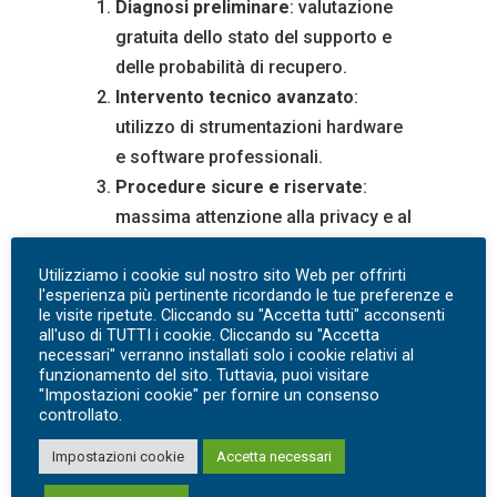
Diagnosi preliminare
: valutazione
gratuita dello stato del supporto e
delle probabilità di recupero.
Intervento tecnico avanzato
:
utilizzo di strumentazioni hardware
e software professionali.
Procedure sicure e riservate
:
massima attenzione alla privacy e al
trattamento dei dati sensibili.
Utilizziamo i cookie sul nostro sito Web per offrirti
Recupero personalizzato
: soluzioni
l'esperienza più pertinente ricordando le tue preferenze e
calibrate su tipologia di danno e
le visite ripetute. Cliccando su "Accetta tutti" acconsenti
all'uso di TUTTI i cookie. Cliccando su "Accetta
supporto.
necessari" verranno installati solo i cookie relativi al
funzionamento del sito. Tuttavia, puoi visitare
"Impostazioni cookie" per fornire un consenso
Vantaggi per le imprese e per i
controllato.
privati
Impostazioni cookie
Accetta necessari
Continuità operativa
: rapido