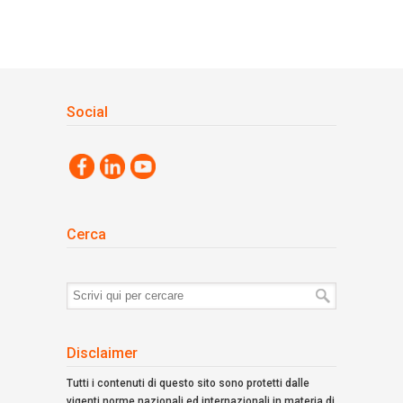
Social
Cerca
Termini
di
ricerca:
Disclaimer
Tutti i contenuti di questo sito sono protetti dalle
vigenti norme nazionali ed internazionali in materia di