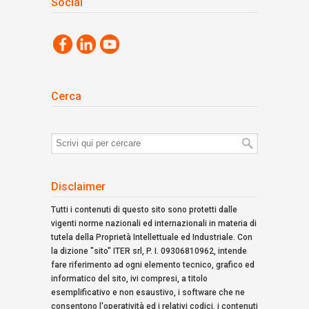
Social
Cerca
Termini
di
ricerca:
Disclaimer
Tutti i contenuti di questo sito sono protetti dalle
vigenti norme nazionali ed internazionali in materia di
tutela della Proprietà Intellettuale ed Industriale. Con
la dizione "sito" ITER srl, P. I. 09306810962, intende
fare riferimento ad ogni elemento tecnico, grafico ed
informatico del sito, ivi compresi, a titolo
esemplificativo e non esaustivo, i software che ne
consentono l'operatività ed i relativi codici, i contenuti