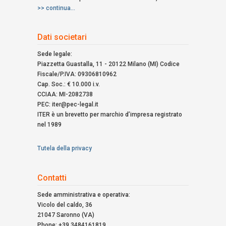
>> continua...
Dati societari
Sede legale:
Piazzetta Guastalla, 11 - 20122 Milano (MI) Codice
Fiscale/P.IVA: 09306810962
Cap. Soc.: € 10.000 i.v.
CCIAA: MI-2082738
PEC: iter@pec-legal.it
ITER è un brevetto per marchio d’impresa registrato
nel 1989
Tutela della privacy
Contatti
Sede amministrativa e operativa:
Vicolo del caldo, 36
21047 Saronno (VA)
Phone: +39 3484161819