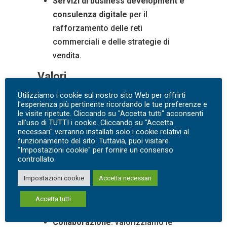
Servizi di business development e
consulenza digitale
per il
rafforzamento delle reti
commerciali e delle strategie di
vendita.
Valori
Il nostro approccio si fonda su valori
Utilizziamo i cookie sul nostro sito Web per offrirti
l'esperienza più pertinente ricordando le tue preferenze e
solidi e condivisi:
le visite ripetute. Cliccando su "Accetta tutti" acconsenti
all'uso di TUTTI i cookie. Cliccando su "Accetta
Innovazione
: trasformiamo i
necessari" verranno installati solo i cookie relativi al
cambiamenti in opportunità di
funzionamento del sito. Tuttavia, puoi visitare
"Impostazioni cookie" per fornire un consenso
crescita;
controllato.
Affidabilità
: operiamo con rigore,
Impostazioni cookie
Accetta necessari
trasparenza e competenza;
Eccellenza
: perseguiamo elevati
Accetta tutti
standard qualitativi in ogni progetto;
Collaborazione
: valorizziamo le