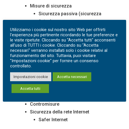
Misure di sicurezza
Sicurezza passiva (sicurezza
fisica)
Sicurezza attiva (sicurezza
Utilizziamo i cookie sul nostro sito Web per offrirti
l'esperienza più pertinente ricordando le tue preferenze e
logica)
le visite ripetute. Cliccando su "Accetta tutti" acconsenti
Il fattore umano
all'uso di TUTTI i cookie. Cliccando su "Accetta
necessari" verranno installati solo i cookie relativi al
Altri fattori
funzionamento del sito. Tuttavia, puoi visitare
Parametri di protezione
"Impostazioni cookie" per fornire un consenso
controllato.
Contromisure
Ulteriori contromisure
Impostazioni cookie
Accetta necessari
Sicurezza nelle reti
Accetta tutti
Attacchi tipici
Contromisure
Sicurezza della rete Internet
Safer Internet