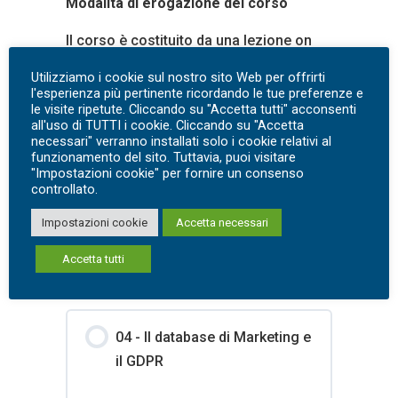
Modalità di erogazione del corso
Il corso è costituito da una lezione on
demand (lo “stupidiario” del GDPR è in
Utilizziamo i cookie sul nostro sito Web per offrirti
omaggio”) con le eventuali FAQ ed il
l'esperienza più pertinente ricordando le tue preferenze e
le visite ripetute. Cliccando su "Accetta tutti" acconsenti
materiale a supporto (slide, modelli di
all'uso di TUTTI i cookie. Cliccando su "Accetta
esempio o white paper sull’argomento).
necessari" verranno installati solo i cookie relativi al
funzionamento del sito. Tuttavia, puoi visitare
E’ possibile acquistare il corso
"Impostazioni cookie" per fornire un consenso
singolarmente o nel pacchetto da 10
controllato.
webinar
“Privacy a Colazione: il GDPR in
Impostazioni cookie
Accetta necessari
pratica”
Accetta tutti
Course Content
04 - Il database di Marketing e
il GDPR