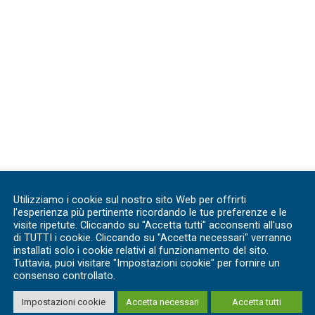
Utilizziamo i cookie sul nostro sito Web per offrirti
l'esperienza più pertinente ricordando le tue preferenze e le
visite ripetute. Cliccando su "Accetta tutti" acconsenti all'uso
di TUTTI i cookie. Cliccando su "Accetta necessari" verranno
installati solo i cookie relativi al funzionamento del sito.
Tuttavia, puoi visitare "Impostazioni cookie" per fornire un
consenso controllato.
Impostazioni cookie
Accetta necessari
Accetta tutti