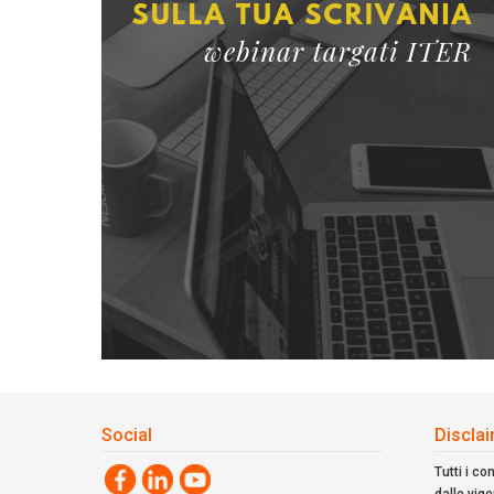
Social
Discla
Tutti i co