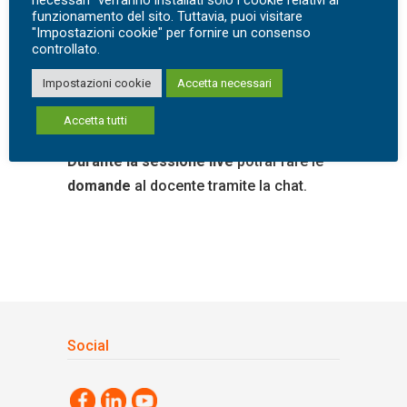
all’indirizzo:
iter@iterdigital.it
funzionamento del sito. Tuttavia, puoi visitare
"Impostazioni cookie" per fornire un consenso
Utilizza il
modulo di contatto
controllato.
Impostazioni cookie
Accetta necessari
Una volta acquistato
il corso
riceverai il
Accetta tutti
link per accedere alla
SESSIONE LIVE.
Durante la sessione
live
potrai fare le
domande
al docente tramite la chat.
Social