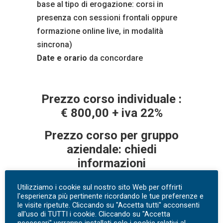
base al tipo di erogazione: corsi in
presenza con sessioni frontali oppure
formazione online live, in modalità
sincrona)
Date e orario
da concordare
Prezzo corso individuale :
€ 800,00 + iva 22%
Prezzo corso per gruppo
aziendale: chiedi
informazioni
Utilizziamo i cookie sul nostro sito Web per offrirti
l'esperienza più pertinente ricordando le tue preferenze e
Chiamaci al numero:
le visite ripetute. Cliccando su "Accetta tutti" acconsenti
all'uso di TUTTI i cookie. Cliccando su "Accetta
3484161819
Scrivici
necessari" verranno installati solo i cookie relativi al