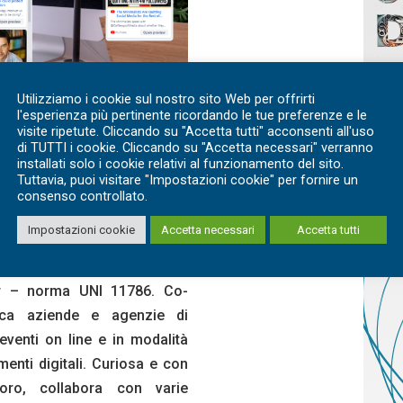
Utilizziamo i cookie sul nostro sito Web per offrirti
l'esperienza più pertinente ricordando le tue preferenze e le
visite ripetute. Cliccando su "Accetta tutti" acconsenti all'uso
di TUTTI i cookie. Cliccando su "Accetta necessari" verranno
installati solo i cookie relativi al funzionamento del sito.
Tuttavia, puoi visitare "Impostazioni cookie" per fornire un
consenso controllato.
Impostazioni cookie
Accetta necessari
Accetta tutti
tà Cattolica del Sacro Cuore
Processi Aziendali al MIP.
er – norma UNI 11786. Co-
nca aziende e agenzie di
eventi on line e in modalità
menti digitali. Curiosa e con
voro, collabora con varie