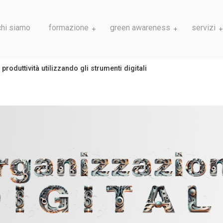
chi siamo
formazione
green awareness
servizi
roduttività utilizzando gli strumenti digitali