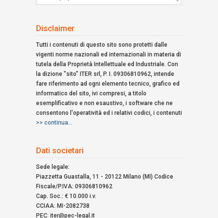
di
ricerca:
Disclaimer
Tutti i contenuti di questo sito sono protetti dalle
vigenti norme nazionali ed internazionali in materia di
tutela della Proprietà Intellettuale ed Industriale. Con
la dizione "sito" ITER srl, P. I. 09306810962, intende
fare riferimento ad ogni elemento tecnico, grafico ed
informatico del sito, ivi compresi, a titolo
esemplificativo e non esaustivo, i software che ne
consentono l'operatività ed i relativi codici, i contenuti
>> continua...
Dati societari
Sede legale:
Piazzetta Guastalla, 11 - 20122 Milano (MI) Codice
Fiscale/P.IVA: 09306810962
Cap. Soc.: € 10.000 i.v.
CCIAA: MI-2082738
PEC: iter@pec-legal.it