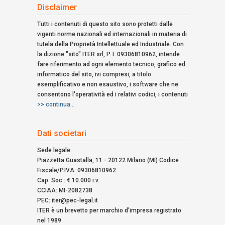
ricerca:
Disclaimer
Tutti i contenuti di questo sito sono protetti dalle
vigenti norme nazionali ed internazionali in materia di
tutela della Proprietà Intellettuale ed Industriale. Con
la dizione "sito" ITER srl, P. I. 09306810962, intende
fare riferimento ad ogni elemento tecnico, grafico ed
informatico del sito, ivi compresi, a titolo
esemplificativo e non esaustivo, i software che ne
consentono l'operatività ed i relativi codici, i contenuti
>> continua...
Dati societari
Sede legale:
Piazzetta Guastalla, 11 - 20122 Milano (MI) Codice
Fiscale/P.IVA: 09306810962
Cap. Soc.: € 10.000 i.v.
CCIAA: MI-2082738
PEC: iter@pec-legal.it
ITER è un brevetto per marchio d’impresa registrato
nel 1989