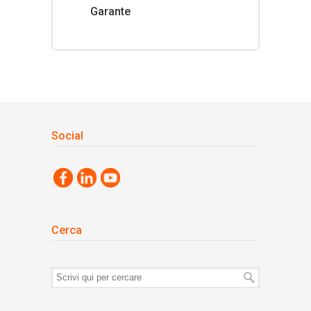
Garante
Social
Cerca
Termini
di