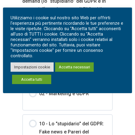
demand (lo “stupidiario” del GDPR è in
omaggio”) con le eventuali FAQ ed il
materiale a supporto (slide, modelli di
Utilizziamo i cookie sul nostro sito Web per offrirti
l'esperienza più pertinente ricordando le tue preferenze e
esempio o white paper sull’argomento).
le visite ripetute. Cliccando su "Accetta tutti" acconsenti
E’ possibile acquistare il corso
all'uso di TUTTI i cookie. Cliccando su "Accetta
necessari" verranno installati solo i cookie relativi al
singolarmente o nel pacchetto da 10
funzionamento del sito. Tuttavia, puoi visitare
webinar
“Privacy a Colazione: il GDPR in
"Impostazioni cookie" per fornire un consenso
controllato.
pratica”
Impostazioni cookie
Accetta necessari
Contenuto Corso
Accetta tutti
02 - Marketing e GDPR
10 - Lo "stupidario" del GDPR:
Fake news e Pareri del