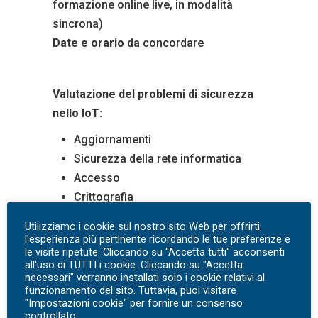
formazione online live, in modalità
sincrona)
Date e orario
da concordare
Valutazione deI problemi di sicurezza
nello IoT:
Aggiornamenti
Sicurezza della rete informatica
Accesso
Crittografia
Livello di protezione
Utilizziamo i cookie sul nostro sito Web per offrirti
Privacy
l'esperienza più pertinente ricordando le tue preferenze e
le visite ripetute. Cliccando su "Accetta tutti" acconsenti
Trasparenza hardware e software
all'uso di TUTTI i cookie. Cliccando su "Accetta
Obsolescenza programmata
necessari" verranno installati solo i cookie relativi al
funzionamento del sito. Tuttavia, puoi visitare
"Impostazioni cookie" per fornire un consenso
controllato.