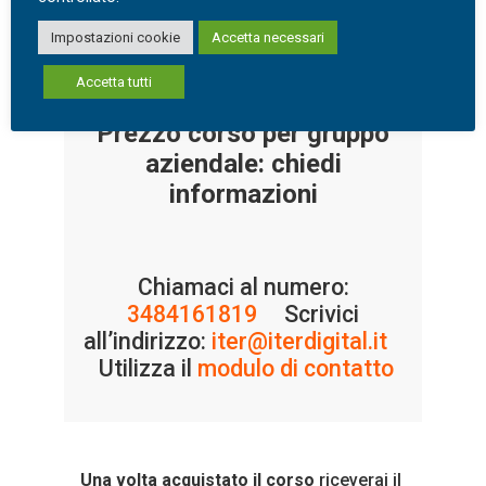
Impostazioni cookie
Accetta necessari
Prezzo corso individuale :
€ 240,00 + iva 22%
Accetta tutti
Prezzo corso per gruppo
aziendale: chiedi
informazioni
Chiamaci al numero:
3484161819
Scrivici
all’indirizzo:
iter@iterdigital.it
Utilizza il
modulo di contatto
Una volta acquistato
il corso
riceverai il