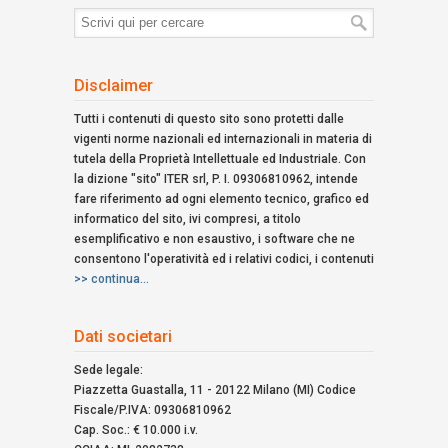
Termini
di
ricerca:
Disclaimer
Tutti i contenuti di questo sito sono protetti dalle
vigenti norme nazionali ed internazionali in materia di
tutela della Proprietà Intellettuale ed Industriale. Con
la dizione "sito" ITER srl, P. I. 09306810962, intende
fare riferimento ad ogni elemento tecnico, grafico ed
informatico del sito, ivi compresi, a titolo
esemplificativo e non esaustivo, i software che ne
consentono l'operatività ed i relativi codici, i contenuti
>> continua...
Dati societari
Sede legale:
Piazzetta Guastalla, 11 - 20122 Milano (MI) Codice
Fiscale/P.IVA: 09306810962
Cap. Soc.: € 10.000 i.v.