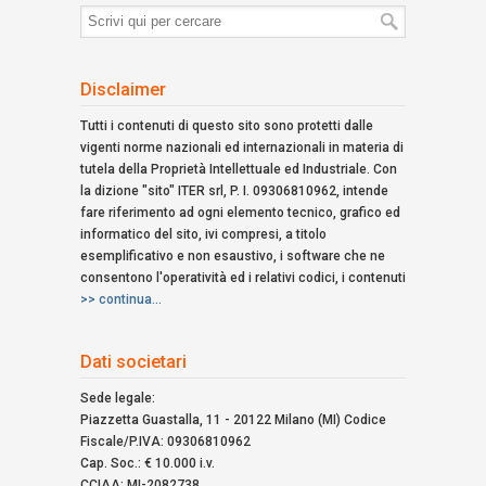
Termini
di
ricerca:
Disclaimer
Tutti i contenuti di questo sito sono protetti dalle
vigenti norme nazionali ed internazionali in materia di
tutela della Proprietà Intellettuale ed Industriale. Con
la dizione "sito" ITER srl, P. I. 09306810962, intende
fare riferimento ad ogni elemento tecnico, grafico ed
informatico del sito, ivi compresi, a titolo
esemplificativo e non esaustivo, i software che ne
consentono l'operatività ed i relativi codici, i contenuti
>> continua...
Dati societari
Sede legale:
Piazzetta Guastalla, 11 - 20122 Milano (MI) Codice
Fiscale/P.IVA: 09306810962
Cap. Soc.: € 10.000 i.v.
CCIAA: MI-2082738