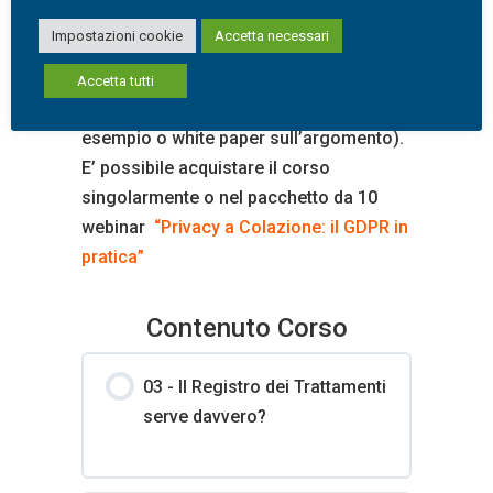
Il corso è costituito da una lezione on
Impostazioni cookie
Accetta necessari
demand (lo “stupidiario” del GDPR è in
omaggio”) con le eventuali FAQ ed il
Accetta tutti
materiale a supporto (slide, modelli di
esempio o white paper sull’argomento).
E’ possibile acquistare il corso
singolarmente o nel pacchetto da 10
webinar
“Privacy a Colazione: il GDPR in
pratica”
Contenuto Corso
03 - Il Registro dei Trattamenti
serve davvero?