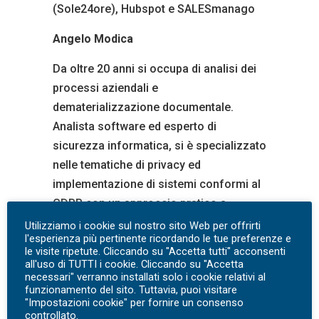
(Sole24ore), Hubspot e SALESmanago
Angelo Modica
Da oltre 20 anni si occupa di analisi dei
processi aziendali e
dematerializzazione documentale.
Analista software ed esperto di
sicurezza informatica, si è specializzato
nelle tematiche di privacy ed
implementazione di sistemi conformi al
GDPR con un approccio pratico a
supporto di professionisti ed aziende di
Utilizziamo i cookie sul nostro sito Web per offrirti
l'esperienza più pertinente ricordando le tue preferenze e
diverse dimensioni e settori.
le visite ripetute. Cliccando su "Accetta tutti" acconsenti
all'uso di TUTTI i cookie. Cliccando su "Accetta
necessari" verranno installati solo i cookie relativi al
funzionamento del sito. Tuttavia, puoi visitare
Modalità di erogazione del corso
"Impostazioni cookie" per fornire un consenso
controllato.