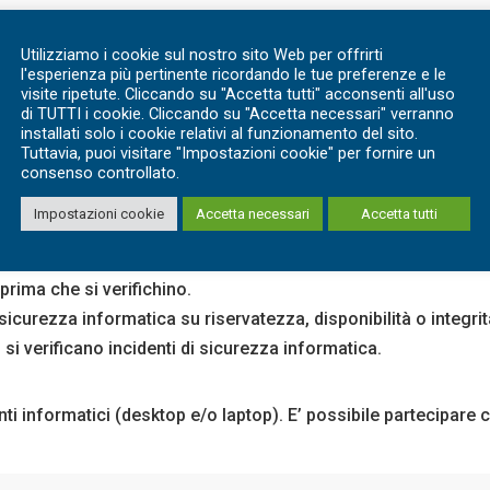
Utilizziamo i cookie sul nostro sito Web per offrirti
l'esperienza più pertinente ricordando le tue preferenze e le
visite ripetute. Cliccando su "Accetta tutti" acconsenti all'uso
di TUTTI i cookie. Cliccando su "Accetta necessari" verranno
installati solo i cookie relativi al funzionamento del sito.
ipo di erogazione: corsi in presenza con sessioni frontali opp
Tuttavia, puoi visitare "Impostazioni cookie" per fornire un
consenso controllato.
Impostazioni cookie
Accetta necessari
Accetta tutti
la gestione Cybersecurity Incident:
 prima che si verifichino.
 sicurezza informatica su riservatezza, disponibilità o integrit
 si verificano incidenti di sicurezza informatica.
menti informatici (desktop e/o laptop). E’ possibile partecipar