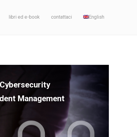
libri ed e-book
contattaci
English
Cybersecurity
ident Management