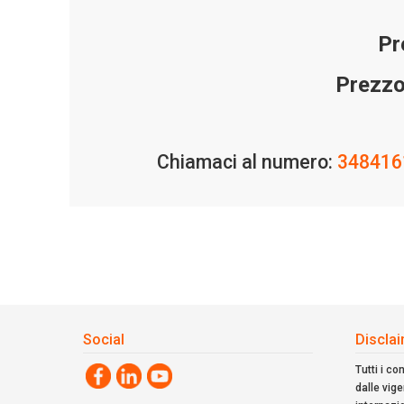
Pr
Prezzo
Chiamaci al numero:
348416
Social
Discla
Tutti i co
dalle vig